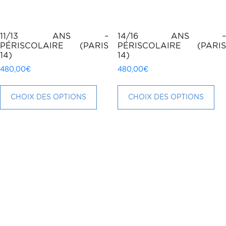
11/13 ANS –
14/16 ANS –
PÉRISCOLAIRE (PARIS
PÉRISCOLAIRE (PARIS
14)
14)
480,00
€
480,00
€
Ce
Ce
produit
pr
CHOIX DES OPTIONS
CHOIX DES OPTIONS
a
a
plusieurs
plu
variations.
var
Les
Le
options
op
peuvent
pe
être
êtr
choisies
cho
sur
sur
la
la