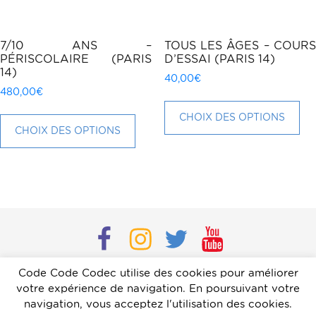
page
pa
du
du
produit
pr
7/10 ANS –
TOUS LES ÂGES – COURS
PÉRISCOLAIRE (PARIS
D’ESSAI (PARIS 14)
14)
40,00
€
480,00
€
Ce
Ce
pr
CHOIX DES OPTIONS
produit
CHOIX DES OPTIONS
a
a
plu
plusieurs
var
variations.
Le
Les
op
options
pe
peuvent
êtr
Facebook
Instagram
Twitter
Youtube
être
cho
choisies
sur
Code Code Codec utilise des cookies pour améliorer
Mentions légales
|
Conditions générales
|
Contact
|
sur
la
votre expérience de navigation. En poursuivant votre
Dossier de presse
|
Communiqué de presse
la
pa
navigation, vous acceptez l'utilisation des cookies.
page